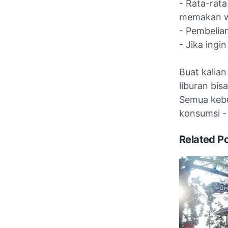
- Rata-rat
memakan wa
- Pembelian
- Jika ingi
Buat kalia
liburan bi
Semua kebut
konsumsi -
Related P