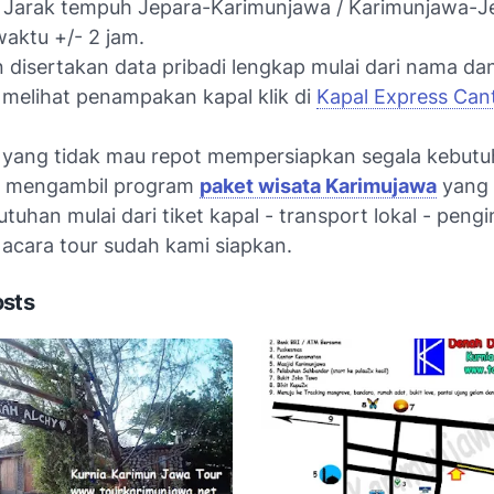
a Jarak tempuh Jepara-Karimunjawa / Karimunjawa-J
ktu +/- 2 jam.
 disertakan data pribadi lengkap mulai dari nama da
n melihat penampakan kapal klik di
Kapal Express Can
n yang tidak mau repot mempersiapkan segala kebutu
sa mengambil program
paket wisata Karimujawa
yang k
uhan mulai dari tiket kapal - transport lokal - peng
 acara tour sudah kami siapkan.
osts