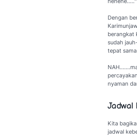
hehehe....."
Dengan ber
Karimunjawa
berangkat 
sudah jauh-
tepat sam
NAH.......
percayakan 
nyaman dan
Jadwal 
Kita bagika
jadwal keb