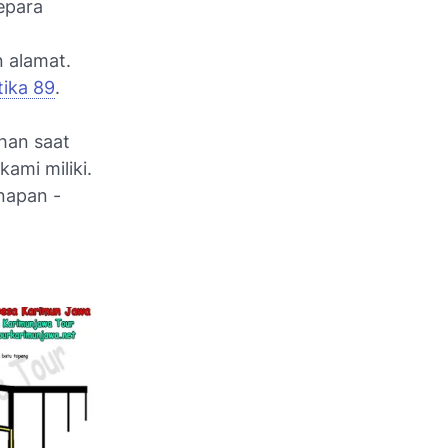
epara
n alamat.
tika 89
.
han saat
ami miliki.
inapan -