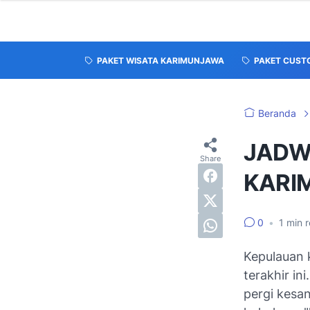
PAKET WISATA KARIMUNJAWA
PAKET CUST
Beranda
JADW
KARI
0
•
1
min 
Kepulauan 
terakhir i
pergi kesan