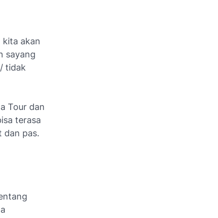
 kita akan
an sayang
/ tidak
wa Tour dan
isa terasa
t dan pas.
tentang
wa