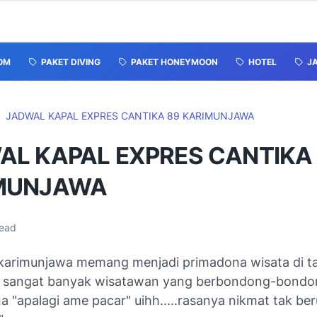
OM
PAKET DIVING
PAKET HONEYMOON
HOTEL
J
JADWAL KAPAL EXPRES CANTIKA 89 KARIMUNJAWA
AL KAPAL EXPRES CANTIKA
MUNJAWA
read
karimunjawa memang menjadi primadona wisata di t
ni. sangat banyak wisatawan yang berbondong-bondo
a "apalagi ame pacar" uihh.....rasanya nikmat tak ber