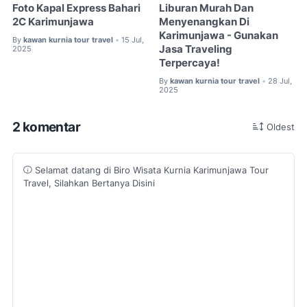
Foto Kapal Express Bahari
Liburan Murah Dan
2C Karimunjawa
Menyenangkan Di
Karimunjawa - Gunakan
By
kawan kurnia tour travel
15 Jul,
•
Jasa Traveling
2025
Terpercaya!
By
kawan kurnia tour travel
28 Jul,
•
2025
2 komentar
Oldest
Selamat datang di Biro Wisata Kurnia Karimunjawa Tour
Travel, Silahkan Bertanya Disini