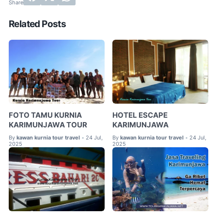
Related Posts
FOTO TAMU KURNIA
HOTEL ESCAPE
KARIMUNJAWA TOUR
KARIMUNJAWA
By
kawan kurnia tour travel
24 Jul,
By
kawan kurnia tour travel
24 Jul,
•
•
2025
2025