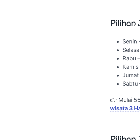
Pilihan
Senin 
Selasa
Rabu 
Kamis 
Jumat
Sabtu 
👉 Mulai 5
wisata 3 Ha
Pilihan