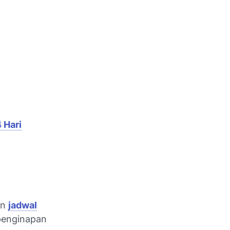
 Hari
an
jadwal
penginapan