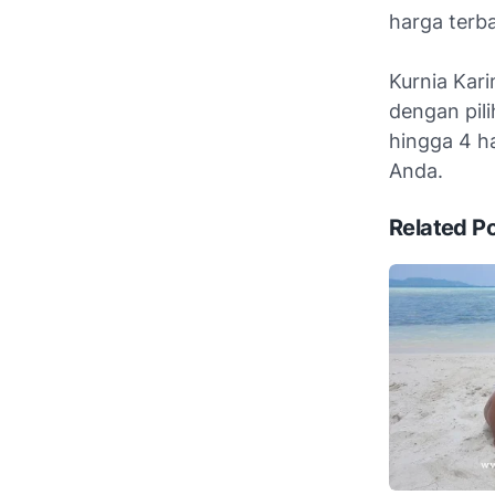
harga terba
Kurnia Kar
dengan pili
hingga 4 h
Anda.
Related P