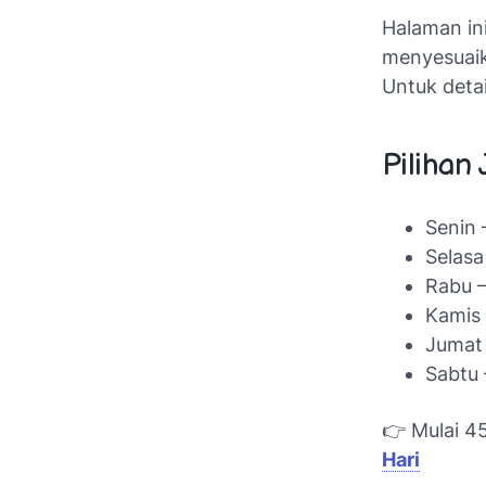
Halaman in
menyesuaik
Untuk detai
Pilihan
Senin 
Selasa
Rabu 
Kamis
Jumat 
Sabtu
👉 Mulai 4
Hari