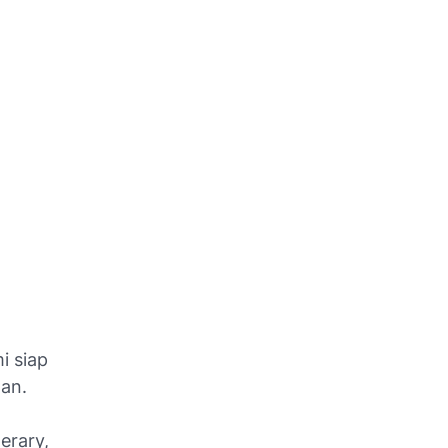
i siap
an.
erary,