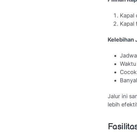
Kapal 
Kapal 
Kelebihan J
Jadwal
Waktu 
Cocok
Banyak
Jalur ini s
lebih efekti
Fasilit