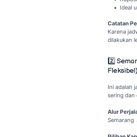
Ideal
Catatan Pe
Karena jad
dilakukan 
2️⃣ Semar
Fleksibel
Ini adalah 
sering dan 
Alur Perjal
Semarang →
Pilihan Kap