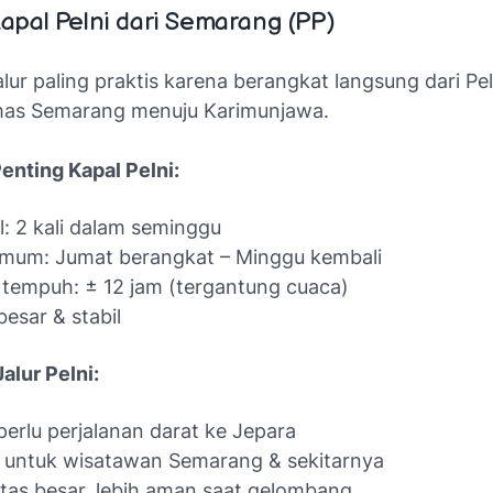
Kapal Pelni dari Semarang (PP)
jalur paling praktis karena berangkat langsung dari P
mas Semarang menuju Karimunjawa.
enting Kapal Pelni:
: 2 kali dalam seminggu
umum: Jumat berangkat – Minggu kembali
tempuh: ± 12 jam (tergantung cuaca)
besar & stabil
alur Pelni:
perlu perjalanan darat ke Jepara
 untuk wisatawan Semarang & sekitarnya
tas besar, lebih aman saat gelombang