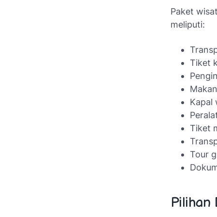
Paket wisa
meliputi:
Transp
Tiket 
Pengin
Makan 
Kapal 
Perala
Tiket 
Transp
Tour g
Dokume
Pilihan