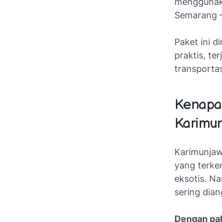
menggunaka
Semarang –
Paket ini d
praktis, te
transportas
Kenapa 
Karimu
Karimunjaw
yang terken
eksotis. N
sering dian
Dengan pak