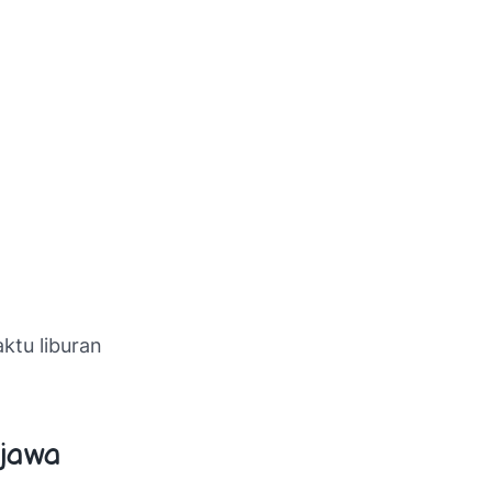
ktu liburan
njawa