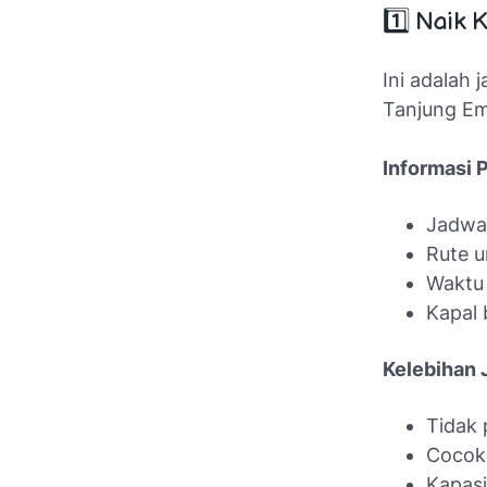
1️⃣ Naik 
Ini adalah 
Tanjung E
Informasi P
Jadwal
Rute 
Waktu 
Kapal 
Kelebihan J
Tidak 
Cocok
Kapasi