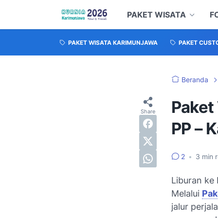
PAKET WISATA
F
PAKET WISATA KARIMUNJAWA
PAKET CUST
Beranda
Paket
PP – K
2
•
3
min 
Liburan ke
Melalui
Pak
jalur perja