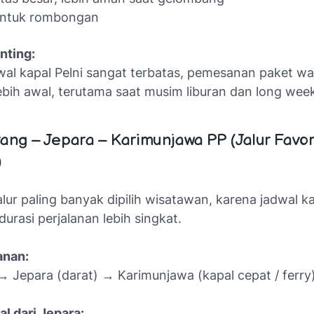
 untuk rombongan
nting:
wal kapal Pelni sangat terbatas, pemesanan paket wa
lebih awal, terutama saat musim liburan dan long wee
ang – Jepara – Karimunjawa PP (Jalur Favor
)
jalur paling banyak dipilih wisatawan, karena jadwal ka
durasi perjalanan lebih singkat.
anan:
 Jepara (darat) → Karimunjawa (kapal cepat / ferry
al dari Jepara: