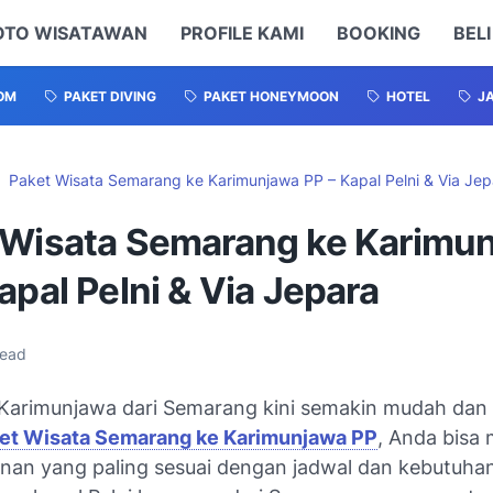
OTO WISATAWAN
PROFILE KAMI
BOOKING
BELI
OM
PAKET DIVING
PAKET HONEYMOON
HOTEL
J
Paket Wisata Semarang ke Karimunjawa PP – Kapal Pelni & Via Jep
 Wisata Semarang ke Karimu
apal Pelni & Via Jepara
read
 Karimunjawa dari Semarang kini semakin mudah dan f
et Wisata Semarang ke Karimunjawa PP
, Anda bisa 
lanan yang paling sesuai dengan jadwal dan kebutuhan