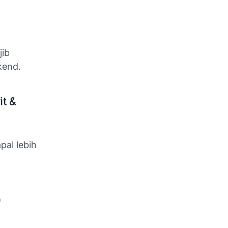
jib
kend.
it &
pal lebih
)