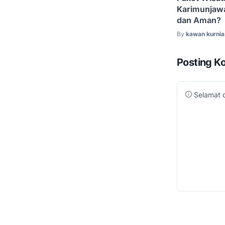
Karimunjaw
dan Aman?
By
kawan kurnia 
Posting K
Selamat d