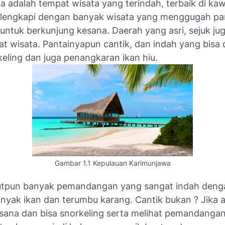
a adalah tempat wisata yang terindah, terbaik di k
 lengkapi dengan banyak wisata yang menggugah pa
untuk berkunjung kesana. Daerah yang asri, sejuk j
at wisata. Pantainyapun cantik, dan indah yang bisa
eling dan juga penangkaran ikan hiu.
Gambar 1.1 Kepulauan Karimunjawa
autpun banyak pemandangan yang sangat indah deng
anyak ikan dan terumbu karang. Cantik bukan ? Jika 
 sana dan bisa snorkeling serta melihat pemandangan