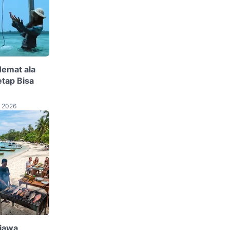
Hemat ala
tap Bisa
, 2026
njawa