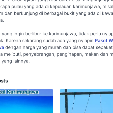
erapa pulau yang ada di kepulauan karimunjawa, misa
am dan berkunjung di berbagai bukit yang ada di kaw
a.
yang ingin berlibur ke karimunjawa, tidak perlu nyia
k. Karena sekarang sudah ada yang nyiapin
Paket W
wa
dengan harga yang murah dan bisa dapat sepaket
a meliputi, penyebrangan, penginapan, makan dan 
 yang lainnya.
osts