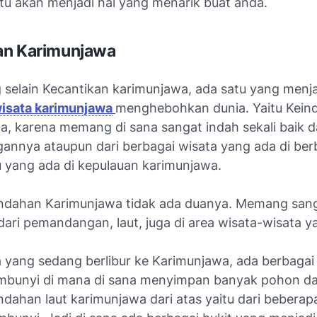
ntu akan menjadi hal yang menarik buat anda.
an Karimunjawa
 selain Kecantikan karimunjawa, ada satu yang menja
isata karimunjawa
menghebohkan dunia. Yaitu Kein
a, karena memang di sana sangat indah sekali baik d
nnya ataupun dari berbagai wisata yang ada di ber
u yang ada di kepulauan karimunjawa.
ndahan Karimunjawa tidak ada duanya. Memang sang
 dari pemandangan, laut, juga di area wisata-wisata y
 yang sedang berlibur ke Karimunjawa, ada berbagai
mbunyi di mana di sana menyimpan banyak pohon dan
ndahan laut karimunjawa dari atas yaitu dari beberap