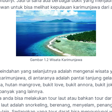
mbunyi. Jadi di sana ada berbagai bukit yang menjad
wan untuk bisa melihat kepulauan karimunjawa dari a
Gambar 1.2 Wisata Karimunjawa
 keindahan yang selanjutnya adalah mengenai wisata 
karimunjawa, di antaranya adalah pantai tanjung gel
, hutan mangrove, bukit love, bukit annora, bukit j
banyak yang lainnya.
a anda bisa melakukan tour laut atau bahkan tour dara
r laut adalah snorkeling, berenang, menyelam, penan
n-lain. Sedangkan yang tour darat bisa mengunjungi 