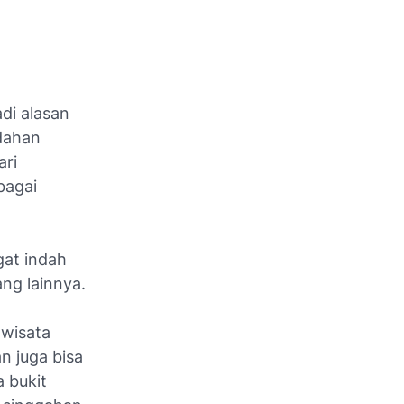
di alasan
dahan
ari
bagai
at indah
ang lainnya.
 wisata
 juga bisa
a bukit