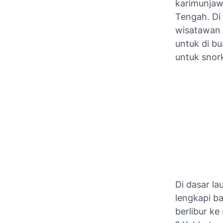
karimunjaw
Tengah. Di
wisatawan 
untuk di bu
untuk snork
Di dasar l
lengkapi b
berlibur ke