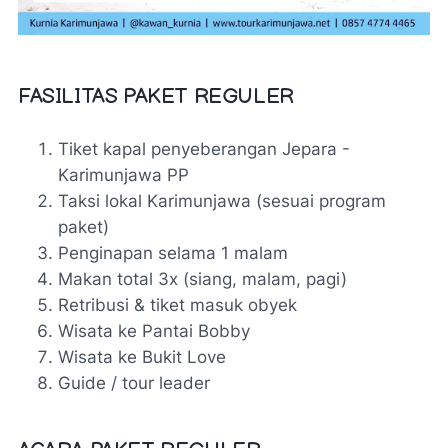
FASILITAS PAKET REGULER
Tiket kapal penyeberangan Jepara -
Karimunjawa PP
Taksi lokal Karimunjawa (sesuai program
paket)
Penginapan selama 1 malam
Makan total 3x (siang, malam, pagi)
Retribusi & tiket masuk obyek
Wisata ke Pantai Bobby
Wisata ke Bukit Love
Guide / tour leader