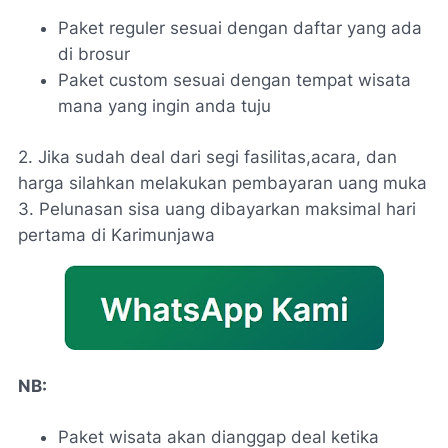
Paket reguler sesuai dengan daftar yang ada
di brosur
Paket custom sesuai dengan tempat wisata
mana yang ingin anda tuju
2. Jika sudah deal dari segi fasilitas,acara, dan
harga silahkan melakukan pembayaran uang muka
3. Pelunasan sisa uang dibayarkan maksimal hari
pertama di Karimunjawa
NB:
Paket wisata akan dianggap deal ketika