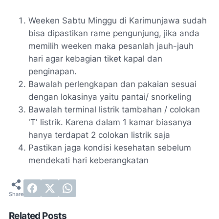
Weeken Sabtu Minggu di Karimunjawa sudah
bisa dipastikan rame pengunjung, jika anda
memilih weeken maka pesanlah jauh-jauh
hari agar kebagian tiket kapal dan
penginapan.
Bawalah perlengkapan dan pakaian sesuai
dengan lokasinya yaitu pantai/ snorkeling
Bawalah terminal listrik tambahan / colokan
'T' listrik. Karena dalam 1 kamar biasanya
hanya terdapat 2 colokan listrik saja
Pastikan jaga kondisi kesehatan sebelum
mendekati hari keberangkatan
Related Posts