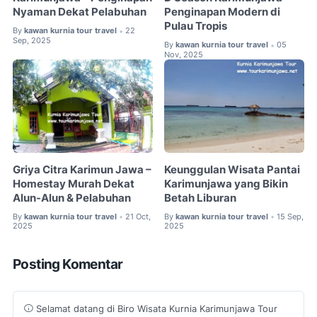
Nyaman Dekat Pelabuhan
Penginapan Modern di
Pulau Tropis
By
kawan kurnia tour travel
22
•
Sep, 2025
By
kawan kurnia tour travel
05
•
Nov, 2025
Griya Citra Karimun Jawa –
Keunggulan Wisata Pantai
Homestay Murah Dekat
Karimunjawa yang Bikin
Alun-Alun & Pelabuhan
Betah Liburan
By
kawan kurnia tour travel
21 Oct,
By
kawan kurnia tour travel
15 Sep,
•
•
2025
2025
Posting Komentar
Selamat datang di Biro Wisata Kurnia Karimunjawa Tour