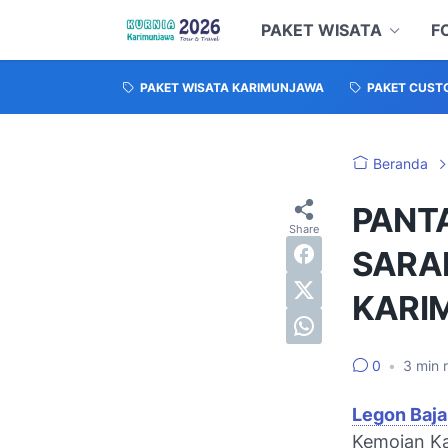
PAKET WISATA
F
PAKET WISATA KARIMUNJAWA
PAKET CUST
Beranda
PANT
SARA
KARI
0
•
3
min 
Legon Baj
Kemojan Ka