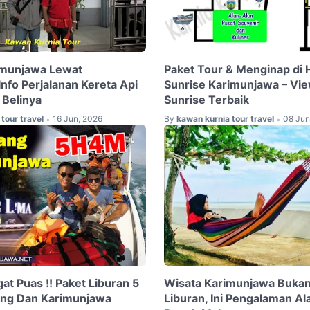
imunjawa Lewat
Paket Tour & Menginap di 
nfo Perjalanan Kereta Api
Sunrise Karimunjawa – Vie
Belinya
Sunrise Terbaik
tour travel
16 Jun, 2026
By
kawan kurnia tour travel
08 Jun
•
•
at Puas !! Paket Liburan 5
Wisata Karimunjawa Bukan
ang Dan Karimunjawa
Liburan, Ini Pengalaman A