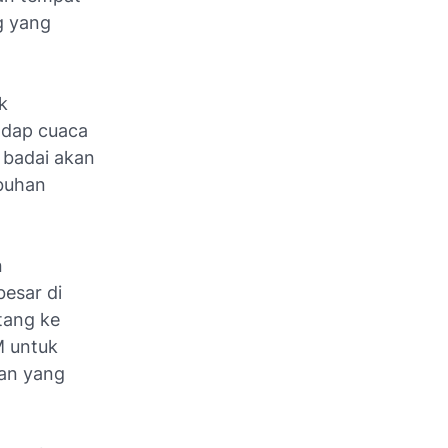
g yang
k
adap cuaca
u badai akan
abuhan
n
esar di
tang ke
M untuk
an yang