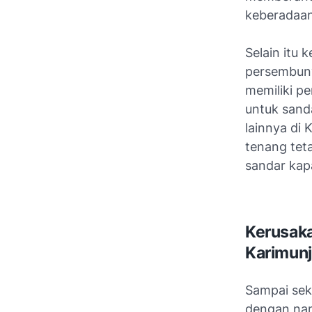
keberadaa
Selain itu
persembuny
memiliki p
untuk sand
lainnya di
tenang tet
sandar kap
Kerusak
Karimun
Sampai sek
dengan nam