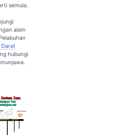
rti semula.
jungi
ngan alam
Pelabuhan
 Darat
ung hubungi
rimunjawa.