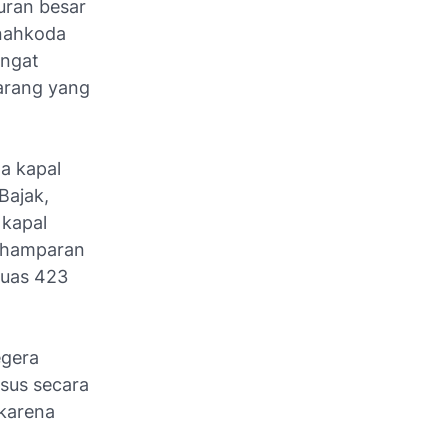
uran besar
 nahkoda
angat
arang yang
a kapal
Bajak,
 kapal
i, hamparan
luas 423
egera
sus secara
 karena