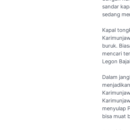
sandar kap
sedang mem
Kapal tong
Karimunjaw
buruk. Bias
mencari te
Legon Baja
Dalam jang
menjadikan
Karimunjaw
Karimunjaw
menyulap P
bisa muat 