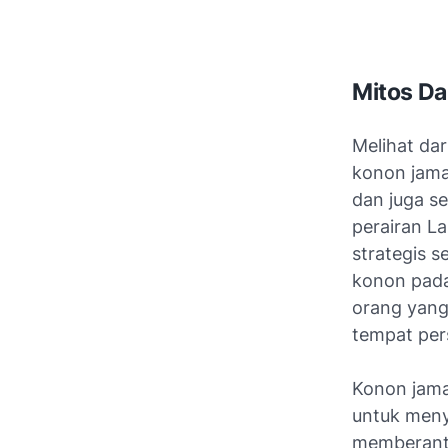
Mitos Da
Melihat da
konon jama
dan juga s
perairan L
strategis s
konon pada
orang yang
tempat per
Konon jama
untuk meny
memberanta