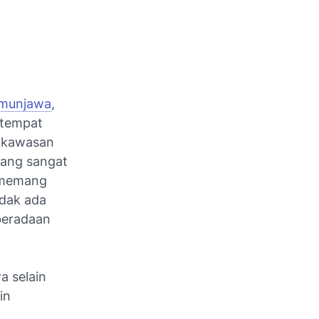
imunjawa
,
 tempat
r kawasan
yang sangat
a memang
idak ada
beradaan
 selain
in