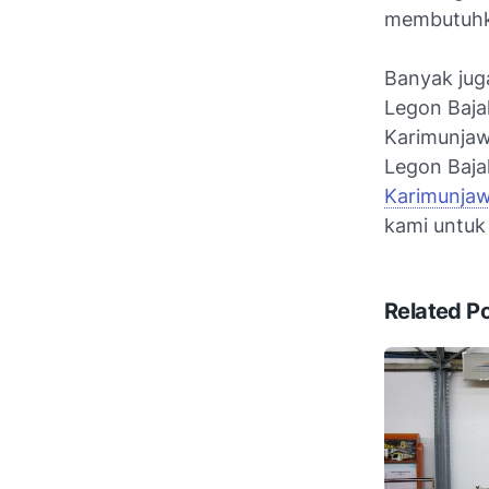
membutuhka
Banyak ju
Legon Baja
Karimunjaw
Legon Baja
Karimunja
kami untuk
Related P