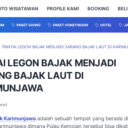
OTO WISATAWAN
PROFILE KAMI
BOOKING
BELI
OM
PAKET DIVING
PAKET HONEYMOON
HOTEL
J
PANTAI LEGON BAJAK MENJADI SARANG BAJAK LAUT DI KARIM
AI LEGON BAJAK MENJADI
NG BAJAK LAUT DI
MUNJAWA
read
ak Karimunjawa
adalah sebuah tempat yang berada di
rimunjawa dimana Pulau Kemojan tersebut bisa dika