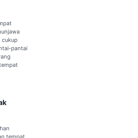
empat
imunjawa
g cukup
ntai-pantai
yang
 tempat
ak
uhan
an tempat