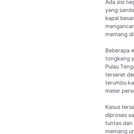
Ada sisi n
yang sanda
kapal besa
mengancam 
memang dil
Beberapa w
tongkang y
Pulau Tenga
terseret de
terumbu ka
meter perse
Kasus terse
diproses s
tuntas dan
memang un