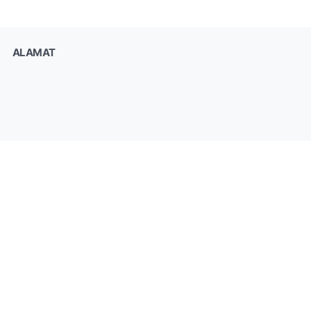
ALAMAT
KONTAK
0857-4774-4465