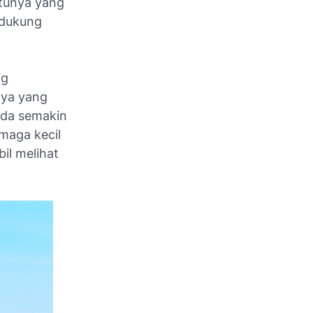
ntunya yang
idukung
ng
nya yang
nda semakin
maga kecil
il melihat