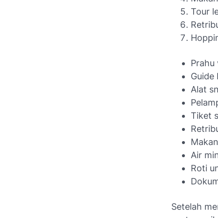
Tour l
Retrib
Hoppin
Prahu 
Guide 
Alat s
Pelam
Tiket 
Retrib
Makan
Air mi
Roti u
Dokum
Setelah me