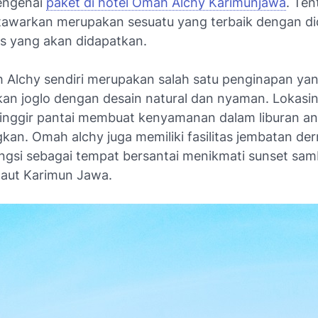
engenai
paket di hotel Omah Alchy Karimunjawa
. Te
tawarkan merupakan sesuatu yang terbaik dengan d
tas yang akan didapatkan.
 Alchy sendiri merupakan salah satu penginapan ya
an joglo dengan desain natural dan nyaman. Lokasi
pinggir pantai membuat kenyamanan dalam liburan a
an. Omah alchy juga memiliki fasilitas jembatan der
ngsi sebagai tempat bersantai menikmati sunset samb
laut Karimun Jawa.