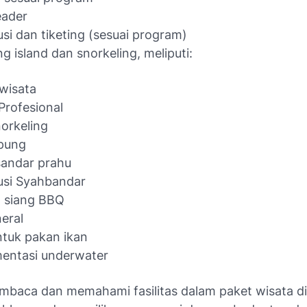
eader
usi dan tiketing (sesuai program)
g island dan snorkeling, meliputi:
wisata
Profesional
norkeling
pung
sandar prahu
usi Syahbandar
 siang BBQ
neral
ntuk pakan ikan
entasi underwater
mbaca dan memahami fasilitas dalam paket wisata dia