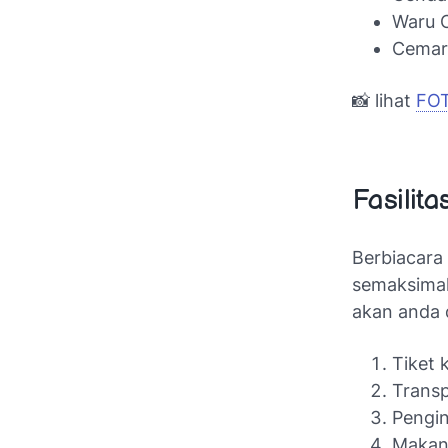
Waru C
Cemara
📸 lihat
FO
Fasilita
Berbiacara 
semaksimal
akan anda 
Tiket 
Transp
Pengi
Makan