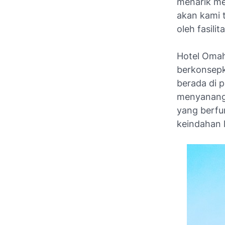
menarik m
akan kami 
oleh fasili
Hotel Omah
berkonsepk
berada di 
menyanangk
yang berfu
keindahan 