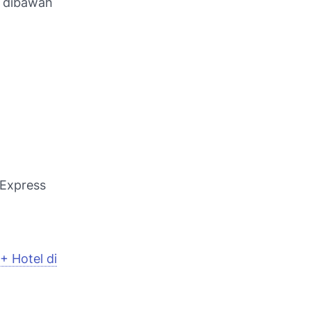
a dibawah
 Express
+ Hotel di