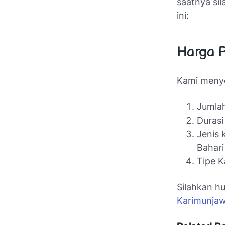
saatnya si
ini:
Harga P
Kami menye
Jumla
Durasi 
Jenis 
Bahari
Tipe K
Silahkan h
Karimunja