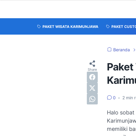
PAKET WISATA KARIMUNJAWA
PAKET CUST
Beranda
Paket
Karim
0
•
2
min 
Halo sobat
Karimunjaw
memiliki b